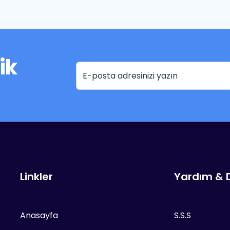
ik
Linkler
Yardım & 
Anasayfa
S.S.S